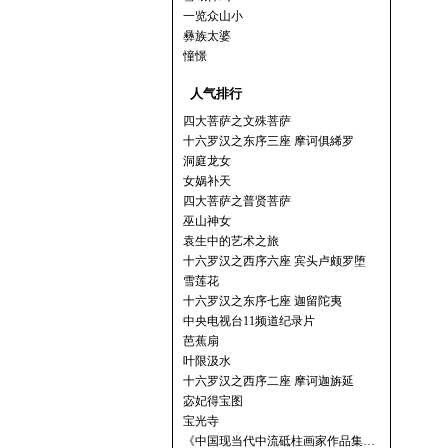
一览众山小
彝族太婆
憧憬
人气排行
四大菩萨之文殊菩萨
十六罗汉之东序三座 摩诃俱絺罗
洞庭龙女
女娲补天
四大菩萨之普贤菩萨
巫山神女
袁生中的艺术之旅
十六罗汉之西序六座 宾头卢颇罗堕
雪莲花
十六罗汉之东序七座 迦留陀夷
中央电视台11频道纪录片
芭蕉扇
叶限汲水
十六罗汉之西序二座 摩诃迦旃延
宓妃得宝图
宝光寺
《中国现当代中流砥柱画家作品集…