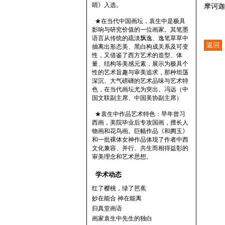
睛》入选。
摩诃迦
★在当代中国画坛，袁生中是极具
影响与研究价值的一位画家。其笔墨
语言从传统的疏淡飘逸、逸笔草草中
抽离出形态美、黑白构成关系及可变
性，又借鉴了西方艺术的造型、体
量、结构等美感元素，展示为极具个
性的艺术旨趣与审美追求，那种坦荡
深沉、大气磅礴的艺术品味与艺术特
色，在当代画坛尤为突出。冯远（中
国文联副主席、中国美协副主席）
★袁生中作品艺术特色：早年曾习
西画，美院毕业后专攻国画，擅长人
物画和花鸟画。巨幅作品《和阗玉》
和一批裸体女神作品体现了作者中西
文化兼容、并行、共生而相得益彰的
审美理念和艺术思想。
学术动态
红了樱桃，绿了芭蕉
妙在能合 神在能离
归真堂画语
画家袁生中先生的独白