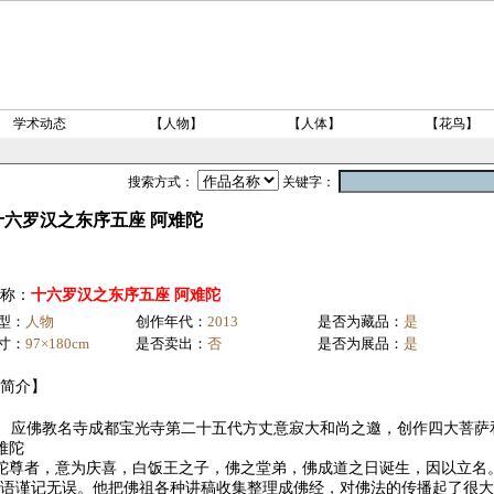
学术动态
【人物】
【人体】
【花鸟】
搜索方式：
关键字：
十六罗汉之东序五座 阿难陀
称：
十六罗汉之东序五座 阿难陀
型：
人物
创作年代：
2013
是否为藏品：
是
寸：
97×180cm
是否卖出：
否
是否为展品：
是
简介】
教名寺成都宝光寺第二十五代方丈意寂大和尚之邀，创作四
难陀
陀尊者，意为庆喜，白饭王之子，佛之堂弟，佛成道之日诞生，因以立名
语谨记无误。他把佛祖各种讲稿收集整理成佛经，对佛法的传播起了很大