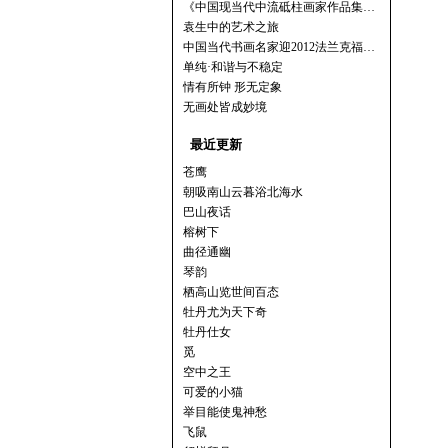
《中国现当代中流砥柱画家作品集…
袁生中的艺术之旅
中国当代书画名家迎2012法兰克福…
单纯·和谐与不稳定
情有所钟 形无定象
无画处皆成妙境
最近更新
苍鹰
朝吸南山云暮浴北海水
巴山夜话
榕树下
曲径通幽
琴韵
栖高山览世间百态
牡丹尤为天下奇
牡丹仕女
觅
空中之王
可爱的小猫
举目能使鬼神愁
飞鼠