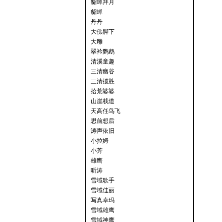
貂蝉拜月
貂蝉
丹丹
大佛脚下
大雕
翠衿鹦鹉
清溪童趣
三清幽谷
三清揽胜
拾荒婆婆
山崖栈道
天高任鸟飞
思前想后
涛声依旧
小拉姆
小芳
雄鹰
听涛
雪域歌手
雪域佳丽
写真卓玛
雪域雄鹰
雪域神鹰