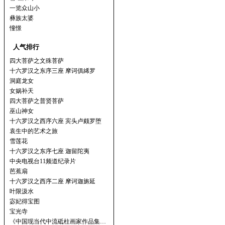
一览众山小
彝族太婆
憧憬
人气排行
四大菩萨之文殊菩萨
十六罗汉之东序三座 摩诃俱絺罗
洞庭龙女
女娲补天
四大菩萨之普贤菩萨
巫山神女
十六罗汉之西序六座 宾头卢颇罗堕
袁生中的艺术之旅
雪莲花
十六罗汉之东序七座 迦留陀夷
中央电视台11频道纪录片
芭蕉扇
十六罗汉之西序二座 摩诃迦旃延
叶限汲水
宓妃得宝图
宝光寺
《中国现当代中流砥柱画家作品集…