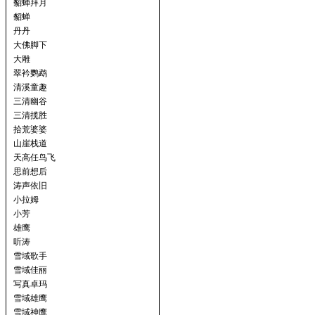
貂蝉拜月
貂蝉
丹丹
大佛脚下
大雕
翠衿鹦鹉
清溪童趣
三清幽谷
三清揽胜
拾荒婆婆
山崖栈道
天高任鸟飞
思前想后
涛声依旧
小拉姆
小芳
雄鹰
听涛
雪域歌手
雪域佳丽
写真卓玛
雪域雄鹰
雪域神鹰