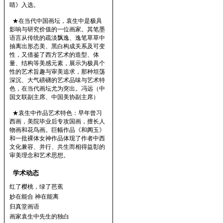
睛》入选。
★在当代中国画坛，袁生中是极具
影响与研究价值的一位画家。其笔墨
语言从传统的疏淡飘逸、逸笔草草中
抽离出形态美、黑白构成关系及可变
性，又借鉴了西方艺术的造型、体
量、结构等美感元素，展示为极具个
性的艺术旨趣与审美追求，那种坦荡
深沉、大气磅礴的艺术品味与艺术特
色，在当代画坛尤为突出。冯远（中
国文联副主席、中国美协副主席）
★袁生中作品艺术特色：早年曾习
西画，美院毕业后专攻国画，擅长人
物画和花鸟画。巨幅作品《和阗玉》
和一批裸体女神作品体现了作者中西
文化兼容、并行、共生而相得益彰的
审美理念和艺术思想。
学术动态
红了樱桃，绿了芭蕉
妙在能合 神在能离
归真堂画语
画家袁生中先生的独白