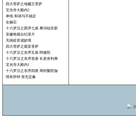
四大菩萨之地藏王菩萨
宝光寺大殿内2
单纯·和谐与不稳定
女娲石
十六罗汉之西序七座 摩诃劫宾那
安徽电视台纪录片
无画处皆成妙境
四大菩萨之观音菩萨
十六罗汉之东序五座 阿难陀
十六罗汉之东序首座 长老舍利弗
宝光寺大殿内1
十六罗汉之东序四座 周利槃陀伽
情有所钟 形无定象
川