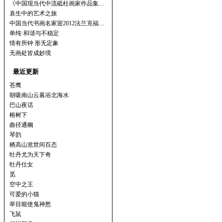
《中国现当代中流砥柱画家作品集…
袁生中的艺术之旅
中国当代书画名家迎2012法兰克福…
单纯·和谐与不稳定
情有所钟 形无定象
无画处皆成妙境
最近更新
苍鹰
朝吸南山云暮浴北海水
巴山夜话
榕树下
曲径通幽
琴韵
栖高山览世间百态
牡丹尤为天下奇
牡丹仕女
觅
空中之王
可爱的小猫
举目能使鬼神愁
飞鼠