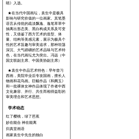
睛》入选。
★在当代中国画坛，袁生中是极具
影响与研究价值的一位画家。其笔墨
语言从传统的疏淡飘逸、逸笔草草中
抽离出形态美、黑白构成关系及可变
性，又借鉴了西方艺术的造型、体
量、结构等美感元素，展示为极具个
性的艺术旨趣与审美追求，那种坦荡
深沉、大气磅礴的艺术品味与艺术特
色，在当代画坛尤为突出。冯远（中
国文联副主席、中国美协副主席）
★袁生中作品艺术特色：早年曾习
西画，美院毕业后专攻国画，擅长人
物画和花鸟画。巨幅作品《和阗玉》
和一批裸体女神作品体现了作者中西
文化兼容、并行、共生而相得益彰的
审美理念和艺术思想。
学术动态
红了樱桃，绿了芭蕉
妙在能合 神在能离
归真堂画语
画家袁生中先生的独白