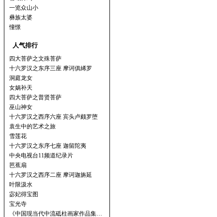
一览众山小
彝族太婆
憧憬
人气排行
四大菩萨之文殊菩萨
十六罗汉之东序三座 摩诃俱絺罗
洞庭龙女
女娲补天
四大菩萨之普贤菩萨
巫山神女
十六罗汉之西序六座 宾头卢颇罗堕
袁生中的艺术之旅
雪莲花
十六罗汉之东序七座 迦留陀夷
中央电视台11频道纪录片
芭蕉扇
十六罗汉之西序二座 摩诃迦旃延
叶限汲水
宓妃得宝图
宝光寺
《中国现当代中流砥柱画家作品集…