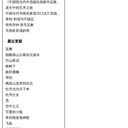
《中国现当代中流砥柱画家作品集…
袁生中的艺术之旅
中国当代书画名家迎2012法兰克福…
单纯·和谐与不稳定
情有所钟 形无定象
无画处皆成妙境
最近更新
苍鹰
朝吸南山云暮浴北海水
巴山夜话
榕树下
曲径通幽
琴韵
栖高山览世间百态
牡丹尤为天下奇
牡丹仕女
觅
空中之王
可爱的小猫
举目能使鬼神愁
飞鼠