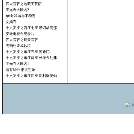
四大菩萨之地藏王菩萨
宝光寺大殿内2
单纯·和谐与不稳定
女娲石
十六罗汉之西序七座 摩诃劫宾那
安徽电视台纪录片
四大菩萨之观音菩萨
无画处皆成妙境
十六罗汉之东序五座 阿难陀
十六罗汉之东序首座 长老舍利弗
宝光寺大殿内1
情有所钟 形无定象
十六罗汉之东序四座 周利槃陀伽
川