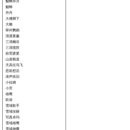
貂蝉拜月
貂蝉
丹丹
大佛脚下
大雕
翠衿鹦鹉
清溪童趣
三清幽谷
三清揽胜
拾荒婆婆
山崖栈道
天高任鸟飞
思前想后
涛声依旧
小拉姆
小芳
雄鹰
听涛
雪域歌手
雪域佳丽
写真卓玛
雪域雄鹰
雪域神鹰