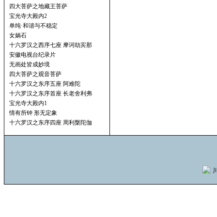
四大菩萨之地藏王菩萨
宝光寺大殿内2
单纯·和谐与不稳定
女娲石
十六罗汉之西序七座 摩诃劫宾那
安徽电视台纪录片
无画处皆成妙境
四大菩萨之观音菩萨
十六罗汉之东序五座 阿难陀
十六罗汉之东序首座 长老舍利弗
宝光寺大殿内1
情有所钟 形无定象
十六罗汉之东序四座 周利槃陀伽
川