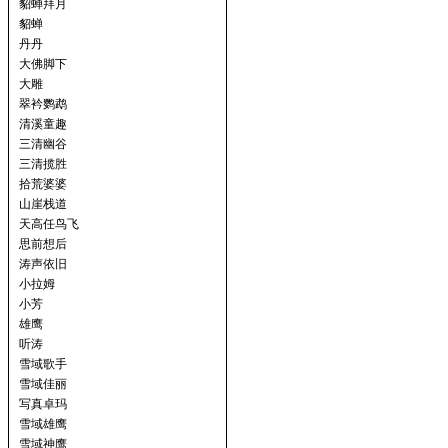
貂蝉拜月
貂蝉
丹丹
大佛脚下
大雕
翠衿鹦鹉
清溪童趣
三清幽谷
三清揽胜
拾荒婆婆
山崖栈道
天高任鸟飞
思前想后
涛声依旧
小拉姆
小芳
雄鹰
听涛
雪域歌手
雪域佳丽
写真卓玛
雪域雄鹰
雪域神鹰