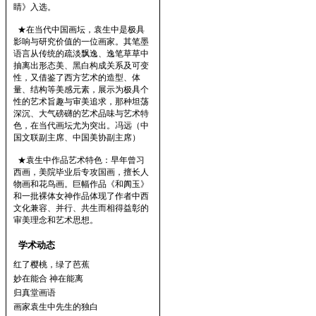
睛》入选。
★在当代中国画坛，袁生中是极具
影响与研究价值的一位画家。其笔墨
语言从传统的疏淡飘逸、逸笔草草中
抽离出形态美、黑白构成关系及可变
性，又借鉴了西方艺术的造型、体
量、结构等美感元素，展示为极具个
性的艺术旨趣与审美追求，那种坦荡
深沉、大气磅礴的艺术品味与艺术特
色，在当代画坛尤为突出。冯远（中
国文联副主席、中国美协副主席）
★袁生中作品艺术特色：早年曾习
西画，美院毕业后专攻国画，擅长人
物画和花鸟画。巨幅作品《和阗玉》
和一批裸体女神作品体现了作者中西
文化兼容、并行、共生而相得益彰的
审美理念和艺术思想。
学术动态
红了樱桃，绿了芭蕉
妙在能合 神在能离
归真堂画语
画家袁生中先生的独白