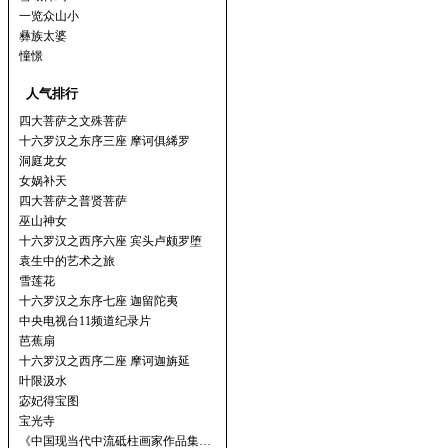
一览众山小
彝族太婆
憧憬
人气排行
四大菩萨之文殊菩萨
十六罗汉之东序三座 摩诃俱絺罗
洞庭龙女
女娲补天
四大菩萨之普贤菩萨
巫山神女
十六罗汉之西序六座 宾头卢颇罗堕
袁生中的艺术之旅
雪莲花
十六罗汉之东序七座 迦留陀夷
中央电视台11频道纪录片
芭蕉扇
十六罗汉之西序二座 摩诃迦旃延
叶限汲水
宓妃得宝图
宝光寺
《中国现当代中流砥柱画家作品集…