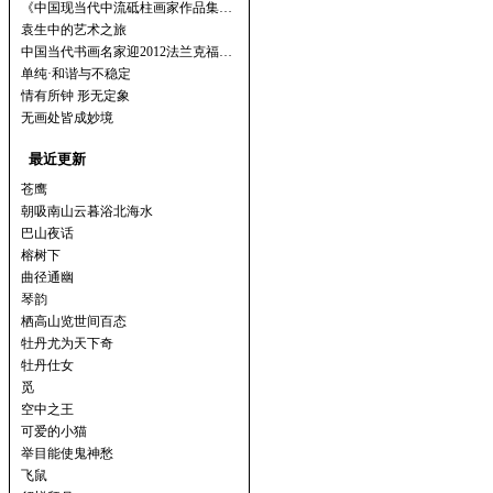
《中国现当代中流砥柱画家作品集…
袁生中的艺术之旅
中国当代书画名家迎2012法兰克福…
单纯·和谐与不稳定
情有所钟 形无定象
无画处皆成妙境
最近更新
苍鹰
朝吸南山云暮浴北海水
巴山夜话
榕树下
曲径通幽
琴韵
栖高山览世间百态
牡丹尤为天下奇
牡丹仕女
觅
空中之王
可爱的小猫
举目能使鬼神愁
飞鼠