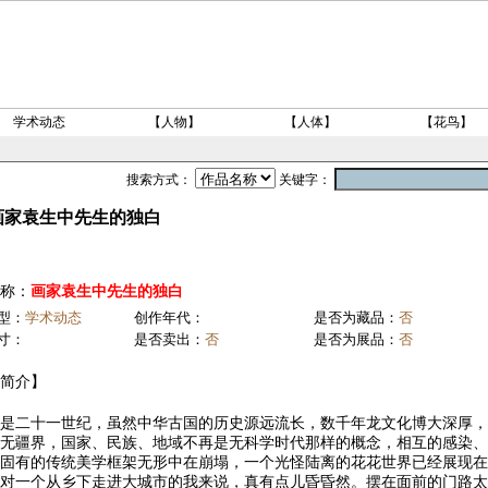
学术动态
【人物】
【人体】
【花鸟】
搜索方式：
关键字：
画家袁生中先生的独白
称：
画家袁生中先生的独白
型：
学术动态
创作年代：
是否为藏品：
否
寸：
是否卖出：
否
是否为展品：
否
简介】
是二十一世纪，虽然中华古国的历史源远流长，数千年龙文化博大深厚，
无疆界，国家、民族、地域不再是无科学时代那样的概念，相互的感染、
使固有的传统美学框架无形中在崩塌，一个光怪陆离的花花世界已经展现
对一个从乡下走进大城市的我来说，真有点儿昏昏然。摆在面前的门路太