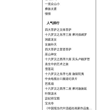
一览众山小
彝族太婆
憧憬
人气排行
四大菩萨之文殊菩萨
十六罗汉之东序三座 摩诃俱絺罗
洞庭龙女
女娲补天
四大菩萨之普贤菩萨
巫山神女
十六罗汉之西序六座 宾头卢颇罗堕
袁生中的艺术之旅
雪莲花
十六罗汉之东序七座 迦留陀夷
中央电视台11频道纪录片
芭蕉扇
十六罗汉之西序二座 摩诃迦旃延
叶限汲水
宓妃得宝图
宝光寺
《中国现当代中流砥柱画家作品集…