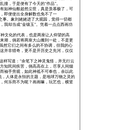
乱撞，于是便有了今天的“作品”。
有如神仙般超然尘世，真是羡慕极了，可
，即便使出全身解数也免不了一
俗之事。象刘姥姥进了大观园，觉得一切都
，我却当成“金镶玉”。凭着一点点西画功
种文化的代表，也是两座让人仰望的高
来潮，倘若将两座大山搬到一处，不是更
。虽然它们之间有多么的不协调，但我的心
这并非猎奇，更不是开历史之先河，仅仅
这样写道：“余笔下之神灵鬼怪，并无行云
方知民间疾苦，倘高高在上，尽享人间烟
而袖手旁观，如此神祗不可奉也，余以此
说，人体是永恒的主题，是地球万物之灵的
，何乐而不为呢？画画嘛，玩艺也，横竖