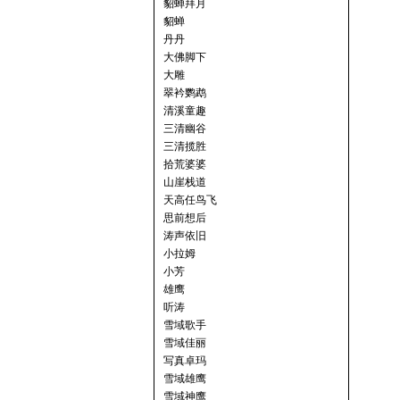
貂蝉拜月
貂蝉
丹丹
大佛脚下
大雕
翠衿鹦鹉
清溪童趣
三清幽谷
三清揽胜
拾荒婆婆
山崖栈道
天高任鸟飞
思前想后
涛声依旧
小拉姆
小芳
雄鹰
听涛
雪域歌手
雪域佳丽
写真卓玛
雪域雄鹰
雪域神鹰