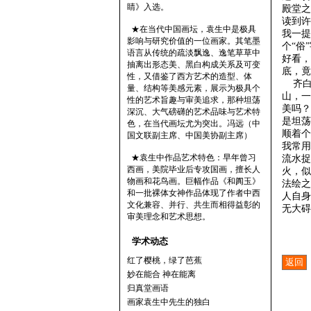
睛》入选。
殿堂之
读到许
★在当代中国画坛，袁生中是极具
我一提
影响与研究价值的一位画家。其笔墨
个“俗
语言从传统的疏淡飘逸、逸笔草草中
好看，
抽离出形态美、黑白构成关系及可变
底，
性，又借鉴了西方艺术的造型、体
齐白
量、结构等美感元素，展示为极具个
山，一
性的艺术旨趣与审美追求，那种坦荡
美吗？
深沉、大气磅礴的艺术品味与艺术特
是坦荡
色，在当代画坛尤为突出。冯远（中
顺着
国文联副主席、中国美协副主席）
我常用
★袁生中作品艺术特色：早年曾习
流水捉
西画，美院毕业后专攻国画，擅长人
火，似
物画和花鸟画。巨幅作品《和阗玉》
法绘之
和一批裸体女神作品体现了作者中西
人自身
文化兼容、并行、共生而相得益彰的
无大
审美理念和艺术思想。
学术动态
红了樱桃，绿了芭蕉
妙在能合 神在能离
归真堂画语
画家袁生中先生的独白