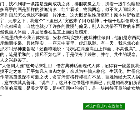
门，找不到哪一条路是走向成功之路，徘徊犹豫之后，拼着一股牛劲瞎碰
多高手的画是那样的雅逸清凉，红尘看破，物我两忘，似不食人间烟火，
笔作画却怎么也找不到那一片净土。这大概是生性所至吧！原本村野牧童
”字，无奈之下，我这个“下里巴人”突然来了阿Ｑ精神，干脆干起以俗就
什么都稀奇，自然也就少了许多的傲慢与偏见，别人以为俗不可耐的东西
竟然也画人体画，并且硬要在生宣上画出质感来。
石笔墨功夫令我五体投地，安格尔写实技巧使我神往倾倒，他们是东西两
座绚丽多采、具体翔实，一座云中雾里、虚幻飘渺。有一天，我忽然心血
那才叫形神兼备呢！还自嘲地说：“我站在两座高山上作画，不高也高”
的，笔是柔和的，排斥不如包容，于是便有了兼融、并存、共生的观念。
个人之兴趣罢了。
“大俗则大雅”这句话来壮胆，借古典神话画现代人体，记得有一段题款我
摸不定之象，乃平如凡人血肉之躯，余以为神仙人格化、生活化、世俗化
作清高孤傲深不可测之状，贪官污吏横行却视而不见，百姓饱经天灾人祸
，意在求其真善耳。”说白了，这只不过借题作画而已，倒是如画友们所
价值的展现，是美之至美，是中国画中的冷门，是一块尚待开垦的处女地
碍。