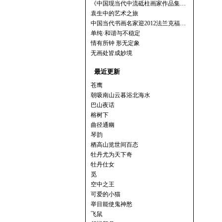
《中国现当代中流砥柱画家作品集…
袁生中的艺术之旅
中国当代书画名家迎2012法兰克福…
单纯·和谐与不稳定
情有所钟 形无定象
无画处皆成妙境
最近更新
苍鹰
朝吸南山云暮浴北海水
巴山夜话
榕树下
曲径通幽
琴韵
栖高山览世间百态
牡丹尤为天下奇
牡丹仕女
觅
空中之王
可爱的小猫
举目能使鬼神愁
飞鼠