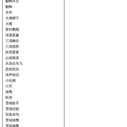
貂蝉拜月
貂蝉
丹丹
大佛脚下
大雕
翠衿鹦鹉
清溪童趣
三清幽谷
三清揽胜
拾荒婆婆
山崖栈道
天高任鸟飞
思前想后
涛声依旧
小拉姆
小芳
雄鹰
听涛
雪域歌手
雪域佳丽
写真卓玛
雪域雄鹰
雪域神鹰