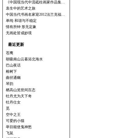
《中国现当代中流砥柱画家作品集…
袁生中的艺术之旅
中国当代书画名家迎2012法兰克福…
单纯·和谐与不稳定
情有所钟 形无定象
无画处皆成妙境
最近更新
苍鹰
朝吸南山云暮浴北海水
巴山夜话
榕树下
曲径通幽
琴韵
栖高山览世间百态
牡丹尤为天下奇
牡丹仕女
觅
空中之王
可爱的小猫
举目能使鬼神愁
飞鼠