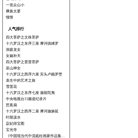
一览众山小
彝族太婆
憧憬
人气排行
四大菩萨之文殊菩萨
十六罗汉之东序三座 摩诃俱絺罗
洞庭龙女
女娲补天
四大菩萨之普贤菩萨
巫山神女
十六罗汉之西序六座 宾头卢颇罗堕
袁生中的艺术之旅
雪莲花
十六罗汉之东序七座 迦留陀夷
中央电视台11频道纪录片
芭蕉扇
十六罗汉之西序二座 摩诃迦旃延
叶限汲水
宓妃得宝图
宝光寺
《中国现当代中流砥柱画家作品集…