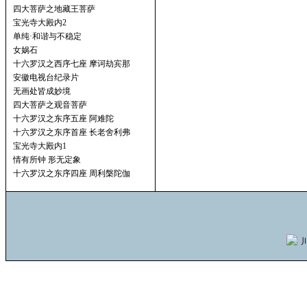
四大菩萨之地藏王菩萨
宝光寺大殿内2
单纯·和谐与不稳定
女娲石
十六罗汉之西序七座 摩诃劫宾那
安徽电视台纪录片
无画处皆成妙境
四大菩萨之观音菩萨
十六罗汉之东序五座 阿难陀
十六罗汉之东序首座 长老舍利弗
宝光寺大殿内1
情有所钟 形无定象
十六罗汉之东序四座 周利槃陀伽
川