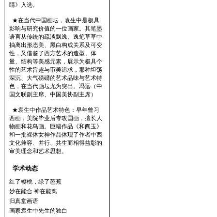
睛》入选。
★在当代中国画坛，袁生中是极具
影响与研究价值的一位画家。其笔墨
语言从传统的疏淡飘逸、逸笔草草中
抽离出形态美、黑白构成关系及可变
性，又借鉴了西方艺术的造型、体
量、结构等美感元素，展示为极具个
性的艺术旨趣与审美追求，那种坦荡
深沉、大气磅礴的艺术品味与艺术特
色，在当代画坛尤为突出。冯远（中
国文联副主席、中国美协副主席）
★袁生中作品艺术特色：早年曾习
西画，美院毕业后专攻国画，擅长人
物画和花鸟画。巨幅作品《和阗玉》
和一批裸体女神作品体现了作者中西
文化兼容、并行、共生而相得益彰的
审美理念和艺术思想。
学术动态
红了樱桃，绿了芭蕉
妙在能合 神在能离
归真堂画语
画家袁生中先生的独白